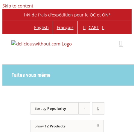
Skip to content
14$ de frais d'expédition pour le QC et ON*
CART
English
Français
Faites vous même
Sort by
Popularity
Show
12 Products