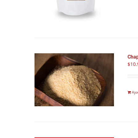
Chap
$
10.
Ajo