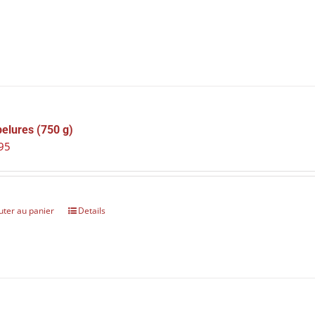
elures (750 g)
95
uter au panier
Details