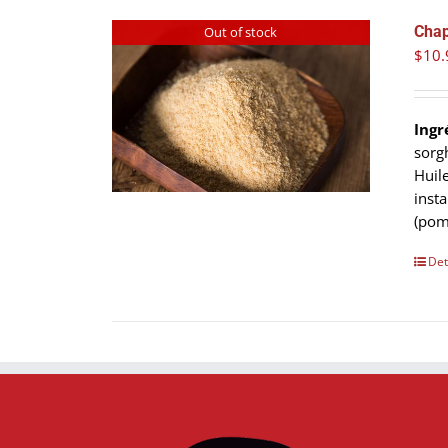
Chap
Out of stock
$
10.
Ingr
sorg
Huil
inst
(pom
Det