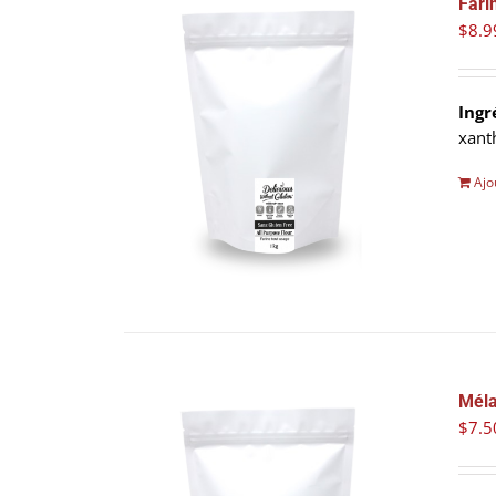
Fari
$
8.9
Ingr
xant
Ajo
Méla
$
7.5