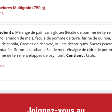
elures Multigrain (750 g)
95
édients:
Mélange de pain sans gluten (fécule de pomme de terre 
ho, amidon de maïs, fécule de pomme de terre, farine de quinoa, fa
e de canola, Graines de chanvre, Millets décortiqués, Sucres (sucre
antanée, Gomme xanthane, Sel de mer, Vinaigre de cidre de pomme,
me de terre, enveloppes de psyllium).
Contient
: Œufs.
ails
Joignez-vous au