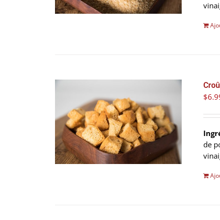
vina
Ajo
Croû
$
6.9
Ingr
de p
vina
Ajo