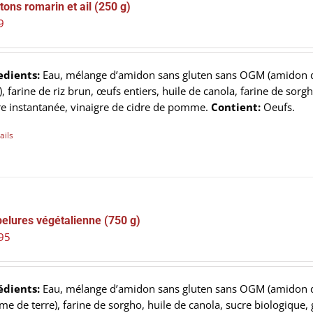
tons romarin et ail (250 g)
9
edients:
Eau, mélange d’amidon sans gluten sans OGM (amidon d
), farine de riz brun, œufs entiers, huile de canola, farine de so
re instantanée, vinaigre de cidre de pomme.
Contient:
Oeufs.
ails
elures végétalienne (750 g)
95
édients:
Eau, mélange d’amidon sans gluten sans OGM (amidon de
e de terre), farine de sorgho, huile de canola, sucre biologique,