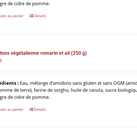
igre de cidre de pomme.
uter au panier
Details
tons végétalienne romarin et ail (250 g)
9
édients :
Eau, mélange d'amidons sans gluten et sans OGM (amido
omme de terre), farine de sorgho, huile de canola, sucre biologiq
igre de cidre de pomme.
uter au panier
Details