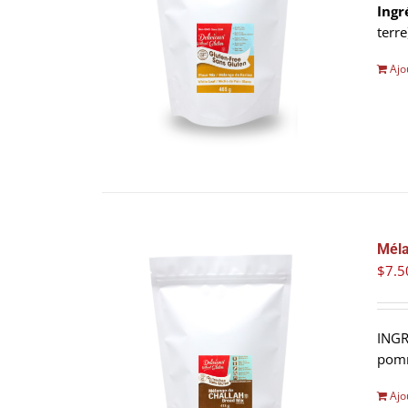
Ingr
terr
Ajo
Méla
$
7.5
INGR
pomm
Ajo