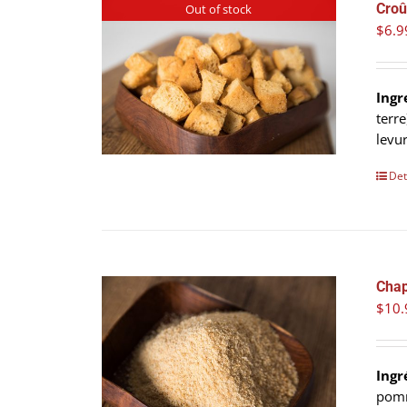
Croû
Out of stock
$
6.9
Ingr
terre
levu
Det
Chap
$
10.
Ingr
pomm