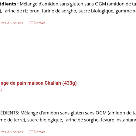
édients :
Mélange d’amidon sans gluten sans OGM (amidon de ta
e), farine de riz brun, farine de sorgho, sucre biologique, gomme x
uter au panier
Details
nge de pain maison Challah (433g)
0
ÉDIENTS:
Mélange d’amidon sans gluten sans OGM (amidon de tap
e de terre), sucre biologique, farine de sorgho, levure instanta
uter au panier
Details