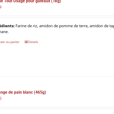
ne Tout Usage pour gâteaux (1kg)
9
édients:
Farine de riz, amidon de pomme de terre, amidon de ta
hane.
uter au panier
Details
nge de pain blanc (465g)
0