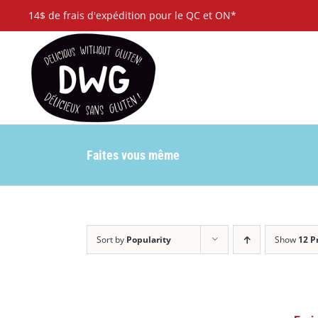
Skip
14$ de frais d'expédition pour le QC et ON*
to
content
Faites vous même
Sort by
Popularity
Show
12 P