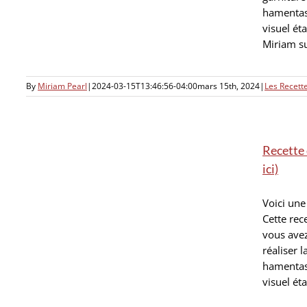
hamentasc
visuel ét
Miriam sur
By
Miriam Pearl
|
2024-03-15T13:46:56-04:00
mars 15th, 2024
|
Les Recet
Recette 
ici)
Voici une
ge
Cette rec
vous ave
réaliser 
hamentash
visuel éta