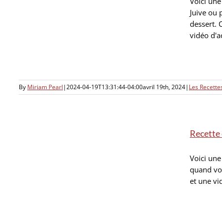
Voici une
Juive ou 
dessert. 
vidéo d'a
By
Miriam Pearl
|
2024-04-19T13:31:44-04:00
avril 19th, 2024
|
Les Recett
Recette 
Voici une
quand vou
et une vi