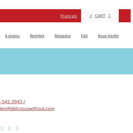
CART
Français
À propos
Recettes
Magasins
FAQ
Nous joindre
-542-3943 /
ers@deliciouswithout.com