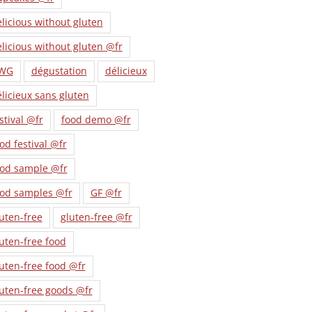
licious without gluten
licious without gluten @fr
WG
dégustation
délicieux
licieux sans gluten
stival @fr
food demo @fr
od festival @fr
ood sample @fr
ood samples @fr
GF @fr
uten-free
gluten-free @fr
uten-free food
uten-free food @fr
uten-free goods @fr