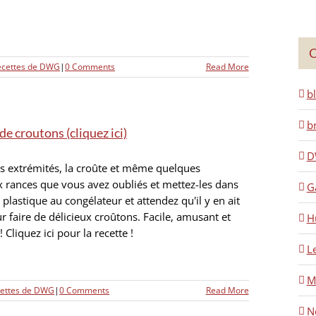
C
ecettes de DWG
|
0 Comments
Read More
b
b
de croutons (cliquez ici)
D
s extrémités, la croûte et même quelques
rances que vous avez oubliés et mettez-les dans
G
 plastique au congélateur et attendez qu'il y en ait
r faire de délicieux croûtons. Facile, amusant et
H
! Cliquez ici pour la recette !
L
M
cettes de DWG
|
0 Comments
Read More
No