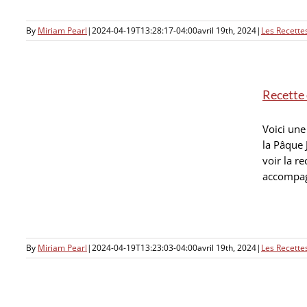
By
Miriam Pearl
|
2024-04-19T13:28:17-04:00
avril 19th, 2024
|
Les Recett
Recette 
Voici une
la Pâque 
ez
voir la r
accompagn
By
Miriam Pearl
|
2024-04-19T13:23:03-04:00
avril 19th, 2024
|
Les Recett