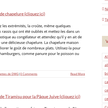
N
de chapelure (cliquez ici)
T
 les extrémités, la croûte, même quelques
rassis qui ont été oubliés et mettez-les dans un
astique au congélateur et attendez qu'il y en ait de
V
e une délicieuse chapelure. La chapelure maison
iorer le goût de nombreux plats. Utilisez-la pour
s hamburgers, comme panure pour le poisson ou
Al
al
b
cettes de DWG
|
0 Comments
Read More
ca
ce
de Tiramisu pour la Pâque Juive (cliquez ici)
ce
C