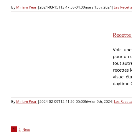
By
Miriam Pearl
|
2024-03-15T13:47:58-04:00
mars 15th, 2024
|
Les Recet
Recette 
Voici une
pour un c
tout autr
recettes 
visuel ét
daytime O
By
Miriam Pearl
|
2024-02-09T12:41:26-05:00
février 9th, 2024
|
Les Recet
1
2
Next