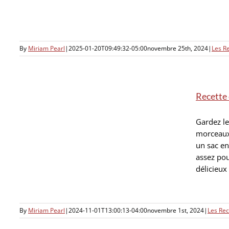
By
Miriam Pearl
|
2025-01-20T09:49:32-05:00
novembre 25th, 2024
|
Les R
Recette 
Gardez le
morceaux 
un sac en
assez pou
délicieux 
By
Miriam Pearl
|
2024-11-01T13:00:13-04:00
novembre 1st, 2024
|
Les Re