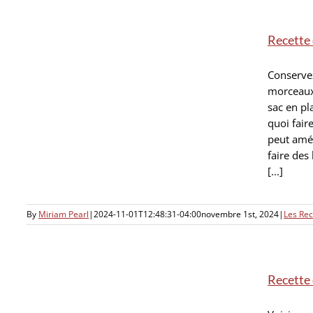
Recette 
Conservez
morceaux 
sac en pl
quoi fair
peut amél
faire de
[...]
By
Miriam Pearl
|
2024-11-01T12:48:31-04:00
novembre 1st, 2024
|
Les Re
Recette 