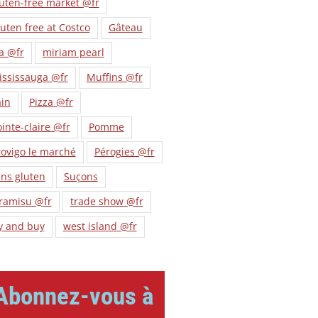
uten-free market @fr
uten free at Costco
Gâteau
a @fr
miriam pearl
ississauga @fr
Muffins @fr
ain
Pizza @fr
inte-claire @fr
Pomme
ovigo le marché
Pérogies @fr
ns gluten
Suçons
iramisu @fr
trade show @fr
y and buy
west island @fr
Abonnez-vous à