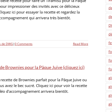
 belle recette pour faire un Tiramisu pour la Pâque
pour impressioner des invités avec ce délicieux
de
Cliquez ici pour essayer la recette et regardez la
de
ccompagnement qui arrivera très bientôt.
D
dé
fe
es de DWG
|
0 Comments
Read More
fo
f
de Brownies pour la Pâque Juive (cliquez ici)
f
gl
 recette de Brownies parfait pour la Pâque Juive ou
s avez le bec sucré. Cliquez ici pour voir la recette
gl
déo d'accompagnement arrivera bientôt.
gl
gl