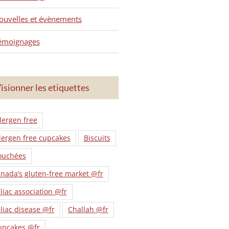
ouvelles et évènements
émoignages
isionner les etiquettes
lergen free
lergen free cupcakes
Biscuits
ouchées
nada’s gluten-free market @fr
liac association @fr
liac disease @fr
Challah @fr
upcakes @fr