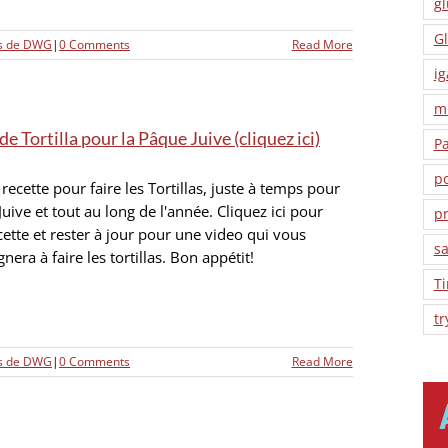
gl
Gl
es de DWG
|
0 Comments
Read More
ig
m
de Tortilla pour la Pâque Juive (cliquez ici)
P
po
 recette pour faire les Tortillas, juste à temps pour
Juive et tout au long de l'année. Cliquez ici pour
pr
ecette et rester à jour pour une video qui vous
sa
era à faire les tortillas. Bon appétit!
T
tr
es de DWG
|
0 Comments
Read More