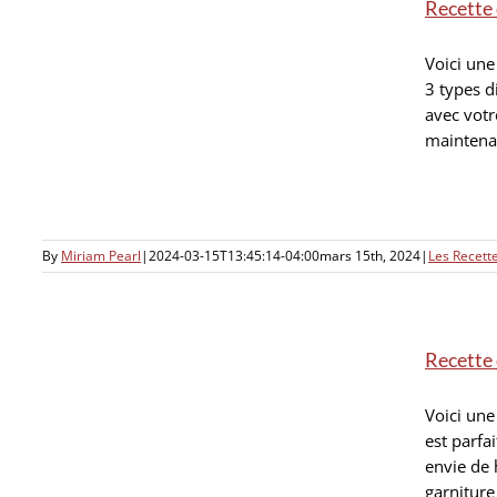
Recette 
Voici une
3 types d
avec votr
maintenan
By
Miriam Pearl
|
2024-03-15T13:45:14-04:00
mars 15th, 2024
|
Les Recet
Recette 
Voici une
est parfa
ez
envie de
garniture