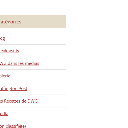
atégories
log
reakfast tv
WG dans les médias
alerie
uffington Post
es Recettes de DWG
edia
n classifié(e)