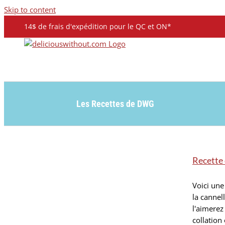
Skip to content
14$ de frais d'expédition pour le QC et ON*
Les Recettes de DWG
Recette d
Voici une
la cannel
l'aimerez
)
collation