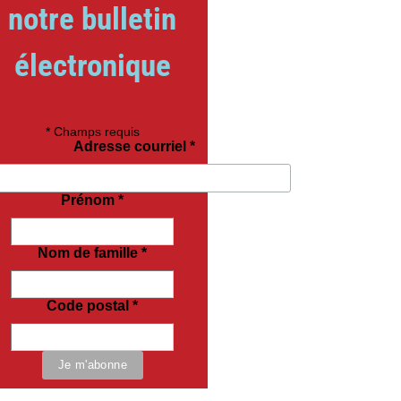
notre bulletin
électronique
*
Champs requis
Adresse courriel
*
Prénom
*
Nom de famille
*
Code postal
*