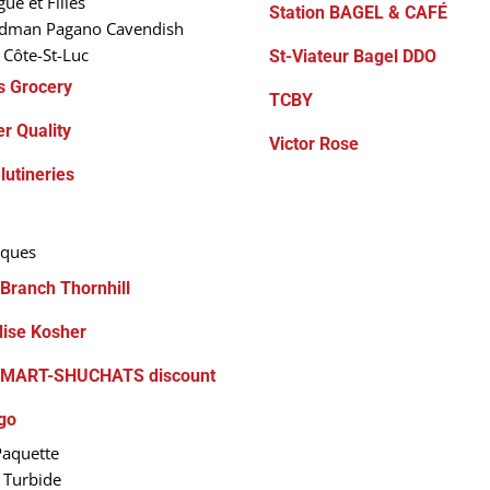
ue et Filles
Station BAGEL & CAFÉ
dman Pagano Cavendish
i Côte-St-Luc
St-Viateur Bagel DDO
’s Grocery
TCBY
r Quality
Victor Rose
lutineries
cques
 Branch Thornhill
ise Kosher
MART-SHUCHATS discount
go
Paquette
Turbide