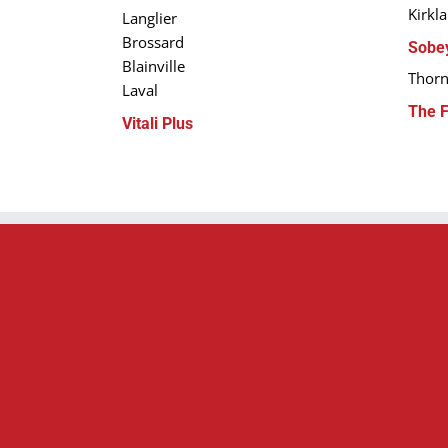
Kirkl
Langlier
Brossard
Sobe
Blainville
Thorn
Laval
The F
Vitali Plus