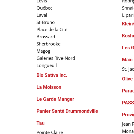
Lévis
Rodrig
Québec
Shnai
Laval
Lipar
St-Bruno
Klein
Place de la Cité
Koshe
Brossard
Sherbrooke
Les G
Magog
Galeries Rive-Nord
Maxi
Longueuil
St. Ja
Bio Sattva inc.
Olive
La Moisson
Parad
Le Garde Manger
PASS
Panier Santé Drummondville
Provi
Tau
Jean 
Mona 
Pointe-Claire