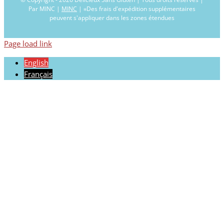
Par MINC |
MINC
| ∗Des frais d'expédition supplémentaires
peuvent s'appliquer dans les zones étendues
Page load link
English
Français