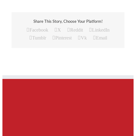
Share This Story, Choose Your Platform!
Facebook
X
Reddit
LinkedIn
Tumblr
Pinterest
Vk
Email