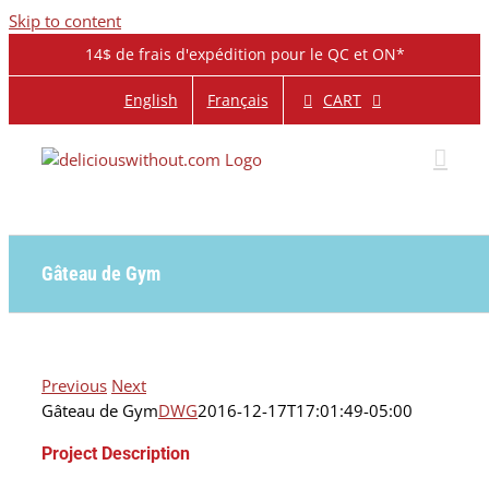
Skip to content
14$ de frais d'expédition pour le QC et ON*
CART
English
Français
Gâteau de Gym
Previous
Next
Gâteau de Gym
DWG
2016-12-17T17:01:49-05:00
Project Description