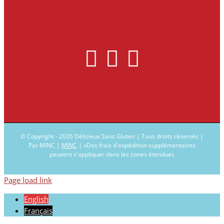
© Copyright -
2026 Délicieux Sans Gluten | Tous droits réservés |
Par MINC |
MINC
| ∗Des frais d'expédition supplémentaires
peuvent s'appliquer dans les zones étendues
Page load link
English
Français