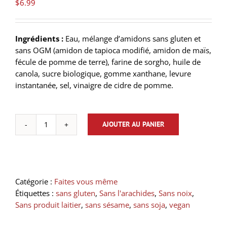
$
6.99
Ingrédients :
Eau, mélange d’amidons sans gluten et
sans OGM (amidon de tapioca modifié, amidon de maïs,
fécule de pomme de terre), farine de sorgho, huile de
canola, sucre biologique, gomme xanthane, levure
instantanée, sel, vinaigre de cidre de pomme.
AJOUTER AU PANIER
quantité
de
Croûtons
végétalienne
romarin
Catégorie :
Faites vous même
et
Étiquettes :
sans gluten
,
Sans l'arachides
,
Sans noix
,
ail
Sans produit laitier
,
sans sésame
,
sans soja
,
vegan
(250
g)