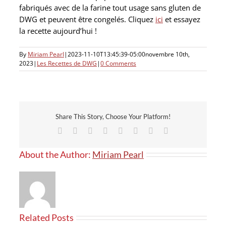
fabriqués avec de la farine tout usage sans gluten de
DWG et peuvent être congelés. Cliquez
ici
et essayez
la recette aujourd’hui !
By
Miriam Pearl
|
2023-11-10T13:45:39-05:00
novembre 10th,
2023
|
Les Recettes de DWG
|
0 Comments
Share This Story, Choose Your Platform!
Facebook
X
Reddit
LinkedIn
Tumblr
Pinterest
Vk
Email
About the Author:
Miriam Pearl
Related Posts