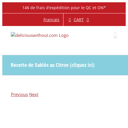
Skip
14$ de frais d'expédition pour le QC et ON*
to
content
CART
Français
Recette de Sablés au Citron (cliquez ici)
Previous
Next
View
Larger
Image