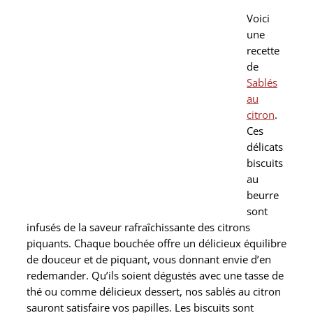
Voici
une
recette
de
Sablés
au
citron
.
Ces
délicats
biscuits
au
beurre
sont
infusés de la saveur rafraîchissante des citrons
piquants. Chaque bouchée offre un délicieux équilibre
de douceur et de piquant, vous donnant envie d’en
redemander. Qu’ils soient dégustés avec une tasse de
thé ou comme délicieux dessert, nos sablés au citron
sauront satisfaire vos papilles. Les biscuits sont