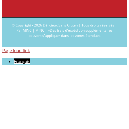
© Copyright -
2026 Délicieux Sans Gluten | Tous droits réservés |
Par MINC |
MINC
| ∗Des frais d'expédition supplémentaires
peuvent s'appliquer dans les zones étendues
Page load link
Français