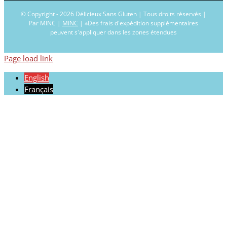
© Copyright -
2026 Délicieux Sans Gluten | Tous droits réservés |
Par MINC |
MINC
| ∗Des frais d'expédition supplémentaires
peuvent s'appliquer dans les zones étendues
Page load link
English
Français