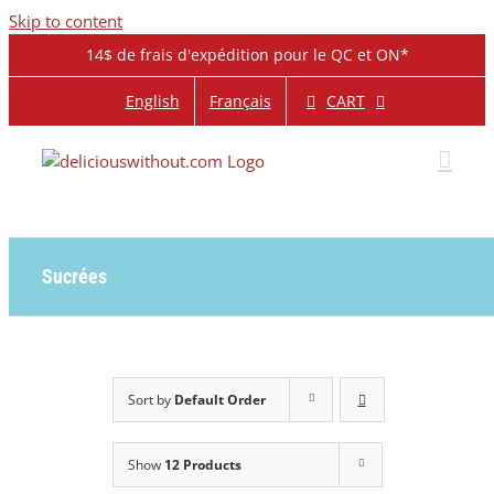
Skip to content
14$ de frais d'expédition pour le QC et ON*
CART
English
Français
Sucrées
Sort by
Default Order
Show
12 Products