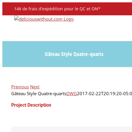
Skip
14$ de frais d'expédition pour le QC et ON*
to
content
Gâteau Style Quatre-quarts
Previous
Next
Gâteau Style Quatre-quarts
DWG
2017-02-22T20:19:20-05:
Project Description