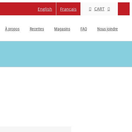
CART
English
Français
À propos
Recettes
Magasins
FAQ
Nous joindre