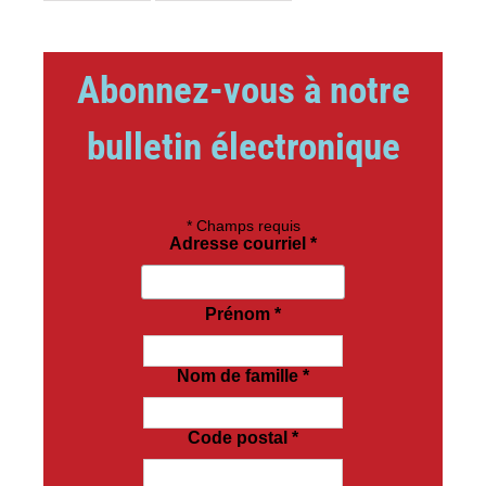
Abonnez-vous à notre
bulletin électronique
*
Champs requis
Adresse courriel
*
Prénom
*
Nom de famille
*
Code postal
*