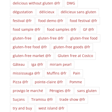
delicious without gluten @fr
DWG
dégustation
délicieux
délicieux sans gluten
festival @fr
food demo @fr
food festival @fr
food sample @fr
food samples @fr
GF @fr
gluten-free
gluten-free @fr
gluten-free food
gluten-free food @fr
gluten-free goods @fr
gluten-free market @fr
Gluten free at Costco
Gâteau
iga @fr
miriam pearl
mississauga @fr
Muffins @fr
Pain
Pizza @fr
pointe-claire @fr
Pomme
provigo le marché
Pérogies @fr
sans gluten
Suçons
Tiramisu @fr
trade show @fr
try and buy
west island @fr