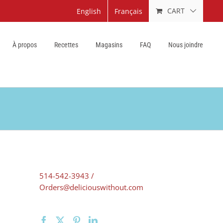
CART
English
Français
À propos
Recettes
Magasins
FAQ
Nous joindre
514-542-3943 /
Orders@deliciouswithout.com