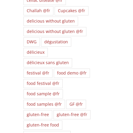
celiac disease @fr
Challah @fr
Cupcakes @fr
delicious without gluten
delicious without gluten @fr
DWG
dégustation
délicieux
délicieux sans gluten
festival @fr
food demo @fr
food festival @fr
food sample @fr
food samples @fr
GF @fr
gluten-free
gluten-free @fr
gluten-free food