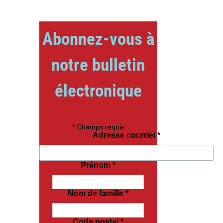
Abonnez-vous à
notre bulletin
électronique
*
Champs requis
Adresse courriel
*
Prénom
*
Nom de famille
*
Code postal
*