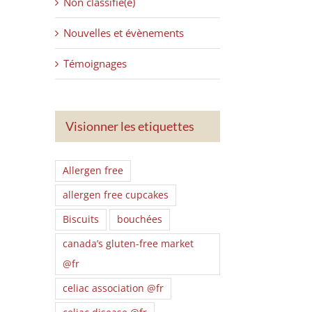
Non classifié(e)
Nouvelles et évènements
Témoignages
Visionner les etiquettes
Allergen free
allergen free cupcakes
Biscuits
bouchées
canada’s gluten-free market
@fr
celiac association @fr