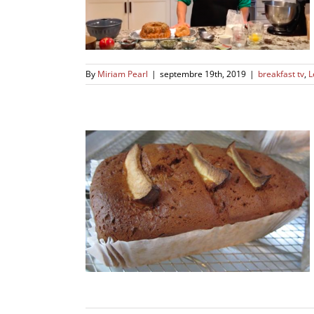
tes de DWG
By
Miriam Pearl
|
septembre 19th, 2019
|
breakfast tv
,
L
shana 2014
ements