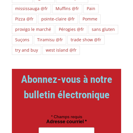
mississauga @fr
Muffins @fr
Pain
Pizza @fr
pointe-claire @fr
Pomme
provigo le marché
Pérogies @fr
sans gluten
Suçons
Tiramisu @fr
trade show @fr
try and buy
west island @fr
Abonnez-vous à notre
bulletin électronique
*
Champs requis
Adresse courriel
*