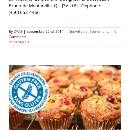
Bruno-de-Montarville, Qc. J3V 2G9 Téléphone:
(450) 653-4466
By
DWG
|
septembre 22nd, 2014
|
Nouvelles et évènements
|
0
Comments
Read More