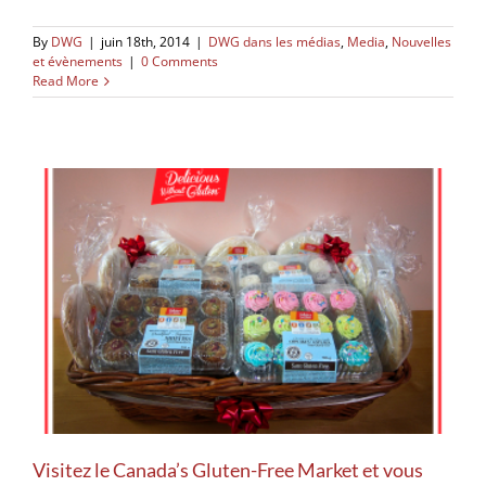
By
DWG
|
juin 18th, 2014
|
DWG dans les médias
,
Media
,
Nouvelles
et évènements
|
0 Comments
Read More
Visitez le Canada’s Gluten-Free Market et vous