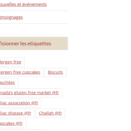
ouvelles et évènements
émoignages
isionner les etiquettes
lergen free
lergen free cupcakes
Biscuits
ouchées
nada’s gluten-free market @fr
liac association @fr
liac disease @fr
Challah @fr
upcakes @fr