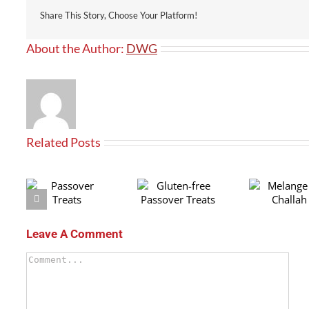
Share This Story, Choose Your Platform!
About the Author:
DWG
Related Posts
Gluten-free
r
Melange de
Swi
Passover
Challah
fo
Treats
Leave A Comment
Comment