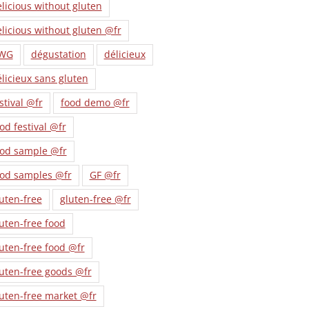
licious without gluten
licious without gluten @fr
WG
dégustation
délicieux
licieux sans gluten
stival @fr
food demo @fr
od festival @fr
ood sample @fr
ood samples @fr
GF @fr
uten-free
gluten-free @fr
uten-free food
uten-free food @fr
uten-free goods @fr
uten-free market @fr