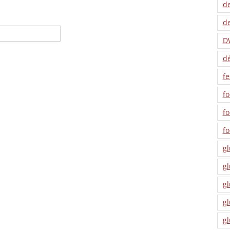
de
de
D
dé
fe
fo
f
f
gl
gl
gl
gl
gl