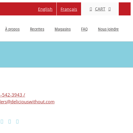
CART
English
Français
À propos
Recettes
Magasins
FAQ
Nous joindre
-542-3943 /
ers@deliciouswithout.com