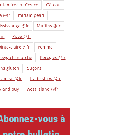
uten free at Costco
Gâteau
a @fr
miriam pearl
ississauga @fr
Muffins @fr
ain
Pizza @fr
inte-claire @fr
Pomme
ovigo le marché
Pérogies @fr
ns gluten
Suçons
iramisu @fr
trade show @fr
y and buy
west island @fr
Abonnez-vous à
notre bulletin