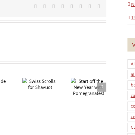
N
Facebook
X
Reddit
LinkedIn
Tumblr
Pinterest
Vk
Email
T
V
Al
al
b
ss Scrolls
Start off the
r Shavuot
New Year with
ca
Pomegranates!
ce
ce
C