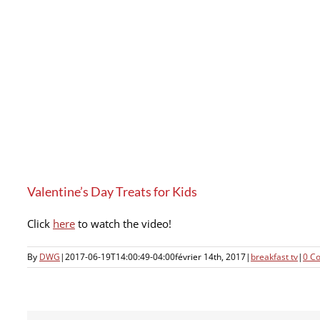
Valentine’s Day Treats for Kids
Click
here
to watch the video!
By
DWG
|
2017-06-19T14:00:49-04:00
février 14th, 2017
|
breakfast tv
|
0 C