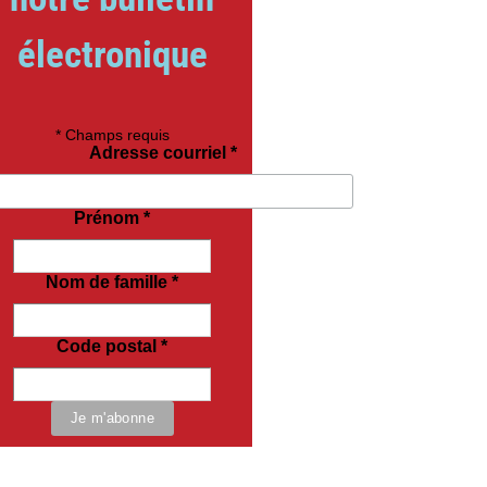
électronique
*
Champs requis
Adresse courriel
*
Prénom
*
Nom de famille
*
Code postal
*