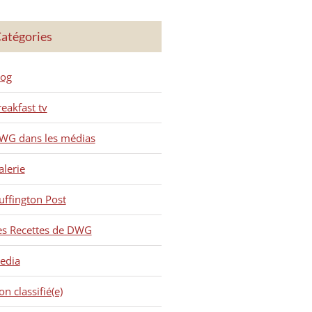
atégories
log
reakfast tv
WG dans les médias
alerie
uffington Post
es Recettes de DWG
edia
n classifié(e)